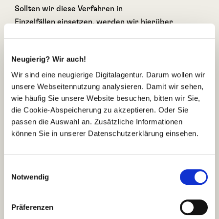
Sollten wir diese Verfahren in
Einzelfällen einsetzen, werden wir hierüber
gesondert informieren, sofern dies
gesetzlich geboten ist.
Neugierig? Wir auch!
1.8 Kontaktaufnahme
Wir sind eine neugierige Digitalagentur. Darum wollen wir
Bei der Kontaktaufnahme mit uns, z.B. per E-Mail
unsere Webseitennutzung analysieren. Damit wir sehen,
oder Telefon, werden die uns
wie häufig Sie unsere Website besuchen, bitten wir Sie,
mitgeteilten Daten (z.B. Namen und E-Mail-
die Cookie-Abspeicherung zu akzeptieren. Oder Sie
Adressen) von uns gespeichert, um
passen die Auswahl an. Zusätzliche Informationen
Fragen zu beantworten. Rechtsgrundlage für die
können Sie in unserer Datenschutzerklärung einsehen.
Verarbeitung ist unser
berechtigtes Interesse (Art. 6 Abs. 1 S. 1 lit. f
E
DSGVO), an uns gerichtete Anfragen zu
Notwendig
i
beantworten. Die in diesem Zusammenhang
n
anfallenden Daten löschen wir,
w
Präferenzen
nachdem die Speicherung nicht mehr erforderlich
i