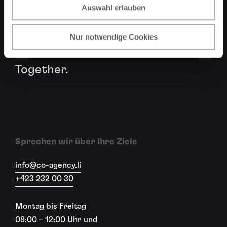
Auswahl erlauben
die nachhaltig online und offline
a
h
wirken und ein nahtloses
l
Nur notwendige Cookies
Werbeerlebnis schaffen. Better
Together.
Sprechen wir über Ihre Ziele
info@co-agency.li
+423 232 00 30
Montag bis Freitag
08:00 – 12:00 Uhr und