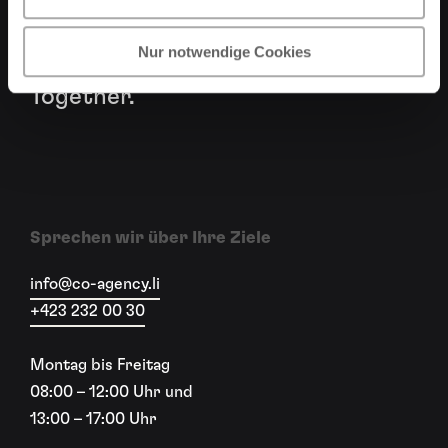
wirken und ein nahtloses
h
l
Nur notwendige Cookies
Werbeerlebnis schaffen. Better
Together.
Sprechen wir über Ihre Ziele
info@co-agency.li
+423 232 00 30
Montag bis Freitag
08:00 – 12:00 Uhr und
13:00 – 17:00 Uhr